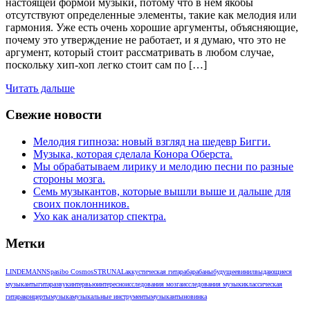
настоящей формой музыки, потому что в нем якобы
отсутствуют определенные элементы, такие как мелодия или
гармония. Уже есть очень хорошие аргументы, объясняющие,
почему это утверждение не работает, и я думаю, что это не
аргумент, который стоит рассматривать в любом случае,
поскольку хип-хоп легко стоит сам по […]
Читать дальше
Свежие новости
Мелодия гипноза: новый взгляд на шедевр Бигги.
Музыка, которая сделала Конора Оберста.
Мы обрабатываем лирику и мелодию песни по разные
стороны мозга.
Семь музыкантов, которые вышли выше и дальше для
своих поклонников.
Ухо как анализатор спектра.
Метки
LINDEMANN
Spasibo Cosmos
STRUNAL
аккустическая гитара
барабаны
будущее
винил
выдающиеся
музыканты
гитара
звук
интервью
интересно
исследования мозга
исследования музыки
классическая
гитара
концерты
музыка
музыкальные инструменты
музыканты
новинка