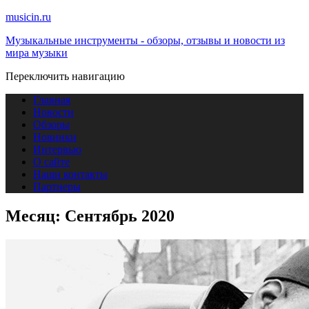
musicin.ru
Музыкальные инструменты - обзоры, отзывы и новости из
мира музыки
Переключить навигацию
Главная
Новости
Обзоры
Новинки
Интервью
О сайте
Наши контакты
Партнеры
Месяц:
Сентябрь 2020