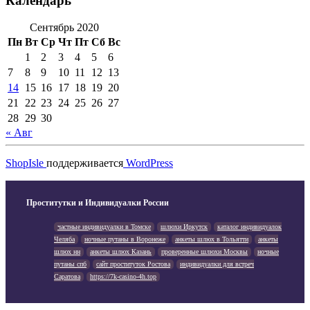
Календарь
Сентябрь 2020
Пн
Вт
Ср
Чт
Пт
Сб
Вс
1
2
3
4
5
6
7
8
9
10
11
12
13
14
15
16
17
18
19
20
21
22
23
24
25
26
27
28
29
30
« Авг
ShopIsle
поддерживается
WordPress
Проститутки и Индивидуалки России
частные индивидуалки в Томске
шлюхи Иркутск
каталог индивидуалок
Челяба
ночные путаны в Воронеже
анкеты шлюх в Тольятти
анкеты
шлюх нн
анкеты шлюх Казань
проверенные шлюхи Москвы
ночные
путаны спб
сайт проституток Ростова
индивидуалки для встреч
Саратова
https://7k-casino-4h.top