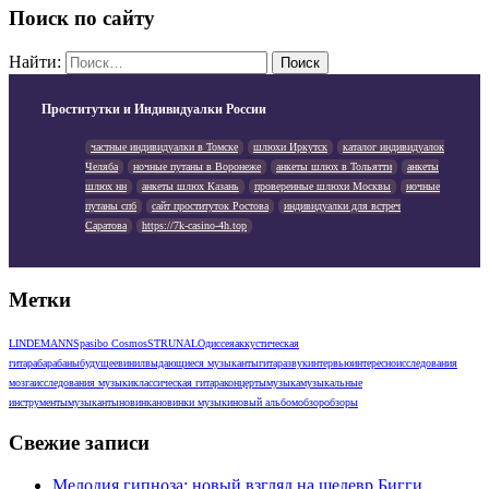
Поиск по сайту
Найти:
Проститутки и Индивидуалки России
частные индивидуалки в Томске
шлюхи Иркутск
каталог индивидуалок
Челяба
ночные путаны в Воронеже
анкеты шлюх в Тольятти
анкеты
шлюх нн
анкеты шлюх Казань
проверенные шлюхи Москвы
ночные
путаны спб
сайт проституток Ростова
индивидуалки для встреч
Саратова
https://7k-casino-4h.top
Метки
LINDEMANN
Spasibo Cosmos
STRUNAL
Одиссея
аккустическая
гитара
барабаны
будущее
винил
выдающиеся музыканты
гитара
звук
интервью
интересно
исследования
мозга
исследования музыки
классическая гитара
концерты
музыка
музыкальные
инструменты
музыканты
новинка
новинки музыки
новый альбом
обзор
обзоры
Свежие записи
Мелодия гипноза: новый взгляд на шедевр Бигги.