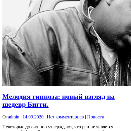
Мелодия гипноза: новый взгляд на
шедевр Бигги.
От
admin
|
14.09.2020
|
Нет комментариев
|
Новости
Некоторые до сих пор утверждают, что рэп не является