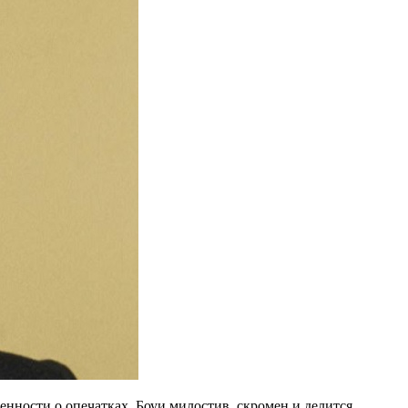
нности о опечатках. Боуи милостив, скромен и делится