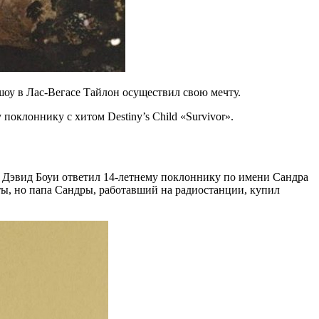
 шоу в Лас-Вегасе Тайлон осуществил свою мечту.
поклоннику с хитом Destiny’s Child «Survivor».
а Дэвид Боуи ответил 14-летнему поклоннику по имени Сандра
ы, но папа Сандры, работавший на радиостанции, купил