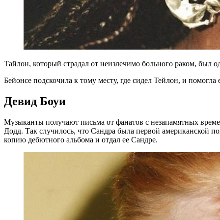
Тайлон, который страдал от неизлечимо больного раком, был о
Бейонсе подскочила к тому месту, где сидел Тейлон, и помогла 
Девид Боуи
Музыканты получают письма от фанатов с незапамятных времен
Додд. Так случилось, что Сандра была первой американской п
копию дебютного альбома и отдал ее Сандре.