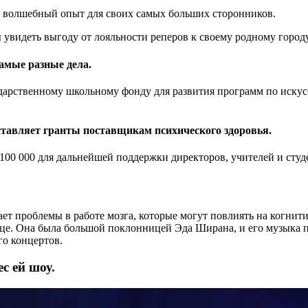
ть волшебный опыт для своих самых больших сторонников.
ы увидеть выгоду от лояльности реперов к своему родному город
амые разные дела.
ударственному школьному фонду для развития программ по иску
ставляет гранты поставщикам психического здоровья.
00 000 для дальнейшей поддержки директоров, учителей и студ
ет проблемы в работе мозга, которые могут повлиять на когнит
е. Она была большой поклонницей Эда Ширана, и его музыка по
го концертов.
с ей шоу.