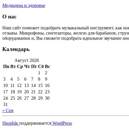
Медицина и здоровье
О нас
Наш сайт поможет подобрать музыкальный инструмент, как нов
отзывы. Микрофоны, синтезаторы, железо для барабанов, струны
оборудовании и, Вы сможете подобрать идеальное звучание инс
Календарь
Август 2026
Пн
Вт
Ср
Чт
Пт
Сб
Вс
1
2
3
4
5
6
7
8
9
10
11
12
13
14
15
16
17
18
19
20
21
22
23
24
25
26
27
28
29
30
31
« Сен
ShopIsle
поддерживается
WordPress