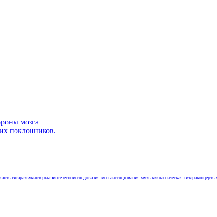
роны мозга.
их поклонников.
канты
гитара
звук
интервью
интересно
исследования мозга
исследования музыки
классическая гитара
концерты