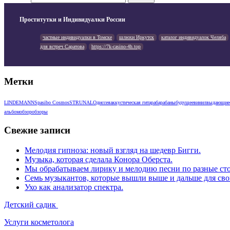
Проститутки и Индивидуалки России
частные индивидуалки в Томске
шлюхи Иркутск
каталог индивидуалок Челяба
для встреч Саратова
https://7k-casino-4h.top
Метки
LINDEMANN
Spasibo Cosmos
STRUNAL
Одиссея
аккустическая гитара
барабаны
будущее
винил
выдающие
альбом
обзор
обзоры
Свежие записи
Мелодия гипноза: новый взгляд на шедевр Бигги.
Музыка, которая сделала Конора Оберста.
Мы обрабатываем лирику и мелодию песни по разные сто
Семь музыкантов, которые вышли выше и дальше для сво
Ухо как анализатор спектра.
Детский садик
Услуги косметолога