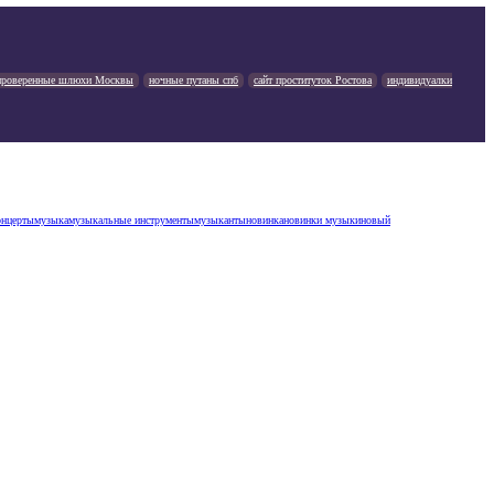
проверенные шлюхи Москвы
ночные путаны спб
сайт проституток Ростова
индивидуалки
онцерты
музыка
музыкальные инструменты
музыканты
новинка
новинки музыки
новый