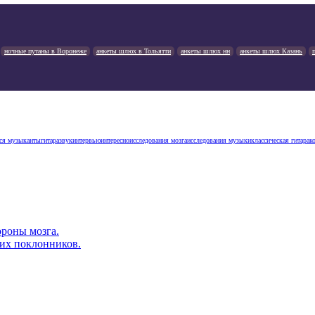
ночные путаны в Воронеже
анкеты шлюх в Тольятти
анкеты шлюх нн
анкеты шлюх Казань
ся музыканты
гитара
звук
интервью
интересно
исследования мозга
исследования музыки
классическая гитара
к
роны мозга.
их поклонников.