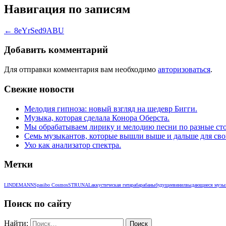
Навигация по записям
←
8eYrSed9ABU
Добавить комментарий
Для отправки комментария вам необходимо
авторизоваться
.
Свежие новости
Мелодия гипноза: новый взгляд на шедевр Бигги.
Музыка, которая сделала Конора Оберста.
Мы обрабатываем лирику и мелодию песни по разные сто
Семь музыкантов, которые вышли выше и дальше для сво
Ухо как анализатор спектра.
Метки
LINDEMANN
Spasibo Cosmos
STRUNAL
аккустическая гитара
барабаны
будущее
винил
выдающиеся музы
Поиск по сайту
Найти: