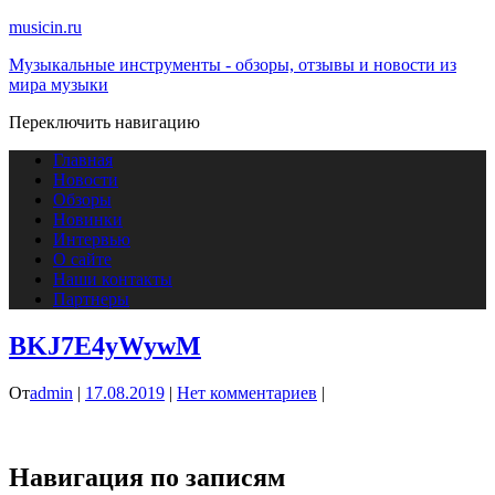
musicin.ru
Музыкальные инструменты - обзоры, отзывы и новости из
мира музыки
Переключить навигацию
Главная
Новости
Обзоры
Новинки
Интервью
О сайте
Наши контакты
Партнеры
BKJ7E4yWywM
От
admin
|
17.08.2019
|
Нет комментариев
|
Навигация по записям