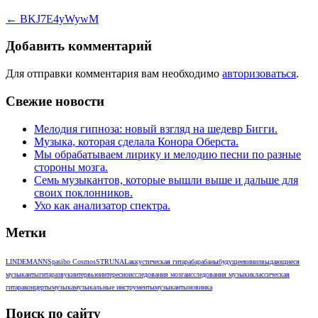
←
BKJ7E4yWywM
Добавить комментарий
Для отправки комментария вам необходимо
авторизоваться
.
Свежие новости
Мелодия гипноза: новый взгляд на шедевр Бигги.
Музыка, которая сделала Конора Оберста.
Мы обрабатываем лирику и мелодию песни по разные
стороны мозга.
Семь музыкантов, которые вышли выше и дальше для
своих поклонников.
Ухо как анализатор спектра.
Метки
LINDEMANN
Spasibo Cosmos
STRUNAL
аккустическая гитара
барабаны
будущее
винил
выдающиеся
музыканты
гитара
звук
интервью
интересно
исследования мозга
исследования музыки
классическая
гитара
концерты
музыка
музыкальные инструменты
музыканты
новинка
Поиск по сайту