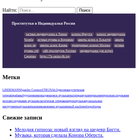
Найти:
Проститутки и Индивидуалки России
частные индивидуалки в Томске
шлюхи Иркутск
каталог индивидуалок
Челяба
ночные путаны в Воронеже
анкеты шлюх в Тольятти
анкеты
шлюх нн
анкеты шлюх Казань
проверенные шлюхи Москвы
ночные
путаны спб
сайт проституток Ростова
индивидуалки для встреч
Саратова
https://7k-casino-4h.top
Метки
LINDEMANN
Spasibo Cosmos
STRUNAL
Одиссея
аккустическая
гитара
барабаны
будущее
винил
выдающиеся музыканты
гитара
звук
интервью
интересно
исследования
мозга
исследования музыки
классическая гитара
концерты
музыка
музыкальные
инструменты
музыканты
новинка
новинки музыки
новый альбом
обзор
обзоры
Свежие записи
Мелодия гипноза: новый взгляд на шедевр Бигги.
Музыка, которая сделала Конора Оберста.