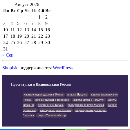
Август 2026
Пн
Вт
Ср
Чт
Пт
Сб
Вс
1
2
3
4
5
6
7
8
9
10
11
12
13
14
15
16
17
18
19
20
21
22
23
24
25
26
27
28
29
30
31
« Сен
ShopIsle
поддерживается
WordPress
Проститутки и Индивидуалки России
частные индивидуалки в Томске
шлюхи Иркутск
каталог индивидуалок
Челяба
ночные путаны в Воронеже
анкеты шлюх в Тольятти
анкеты
шлюх нн
анкеты шлюх Казань
проверенные шлюхи Москвы
ночные
путаны спб
сайт проституток Ростова
индивидуалки для встреч
Саратова
https://7k-casino-4h.top