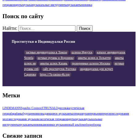
гитара
концерты
музыка
музыкальные инструменты
музыканты
новинка
Поиск по сайту
Найти:
Проститутки и Индивидуалки России
частные индивидуалки в Томске
шлюхи Иркутск
каталог индивидуалок
Челяба
ночные путаны в Воронеже
анкеты шлюх в Тольятти
анкеты
шлюх нн
анкеты шлюх Казань
проверенные шлюхи Москвы
ночные
путаны спб
сайт проституток Ростова
индивидуалки для встреч
Саратова
https://7k-casino-4h.top
Метки
LINDEMANN
Spasibo Cosmos
STRUNAL
Одиссея
аккустическая
гитара
барабаны
будущее
винил
выдающиеся музыканты
гитара
звук
интервью
интересно
исследования
мозга
исследования музыки
классическая гитара
концерты
музыка
музыкальные
инструменты
музыканты
новинка
новинки музыки
новый альбом
обзор
обзоры
Свежие записи