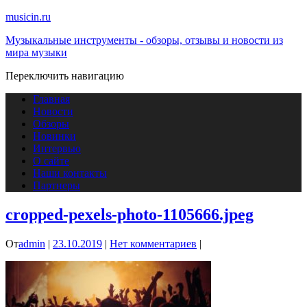
musicin.ru
Музыкальные инструменты - обзоры, отзывы и новости из
мира музыки
Переключить навигацию
Главная
Новости
Обзоры
Новинки
Интервью
О сайте
Наши контакты
Партнеры
cropped-pexels-photo-1105666.jpeg
От
admin
|
23.10.2019
|
Нет комментариев
|