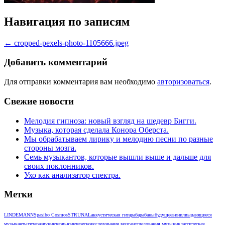
Навигация по записям
←
cropped-pexels-photo-1105666.jpeg
Добавить комментарий
Для отправки комментария вам необходимо
авторизоваться
.
Свежие новости
Мелодия гипноза: новый взгляд на шедевр Бигги.
Музыка, которая сделала Конора Оберста.
Мы обрабатываем лирику и мелодию песни по разные
стороны мозга.
Семь музыкантов, которые вышли выше и дальше для
своих поклонников.
Ухо как анализатор спектра.
Метки
LINDEMANN
Spasibo Cosmos
STRUNAL
аккустическая гитара
барабаны
будущее
винил
выдающиеся
музыканты
гитара
звук
интервью
интересно
исследования мозга
исследования музыки
классическая