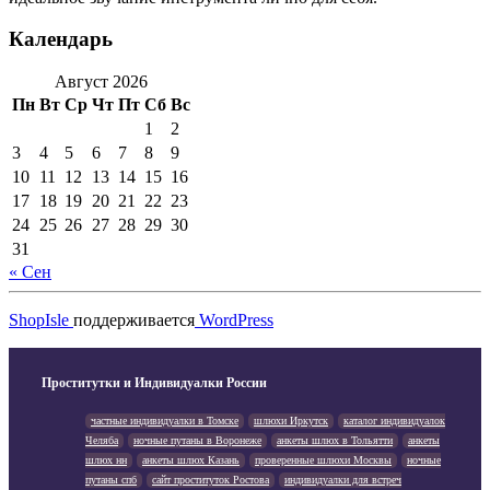
Календарь
Август 2026
Пн
Вт
Ср
Чт
Пт
Сб
Вс
1
2
3
4
5
6
7
8
9
10
11
12
13
14
15
16
17
18
19
20
21
22
23
24
25
26
27
28
29
30
31
« Сен
ShopIsle
поддерживается
WordPress
Проститутки и Индивидуалки России
частные индивидуалки в Томске
шлюхи Иркутск
каталог индивидуалок
Челяба
ночные путаны в Воронеже
анкеты шлюх в Тольятти
анкеты
шлюх нн
анкеты шлюх Казань
проверенные шлюхи Москвы
ночные
путаны спб
сайт проституток Ростова
индивидуалки для встреч