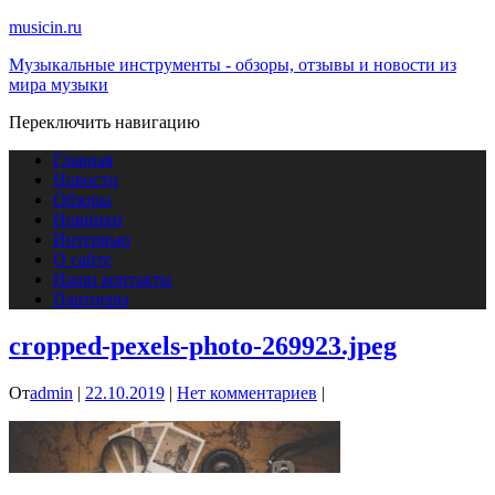
musicin.ru
Музыкальные инструменты - обзоры, отзывы и новости из
мира музыки
Переключить навигацию
Главная
Новости
Обзоры
Новинки
Интервью
О сайте
Наши контакты
Партнеры
cropped-pexels-photo-269923.jpeg
От
admin
|
22.10.2019
|
Нет комментариев
|