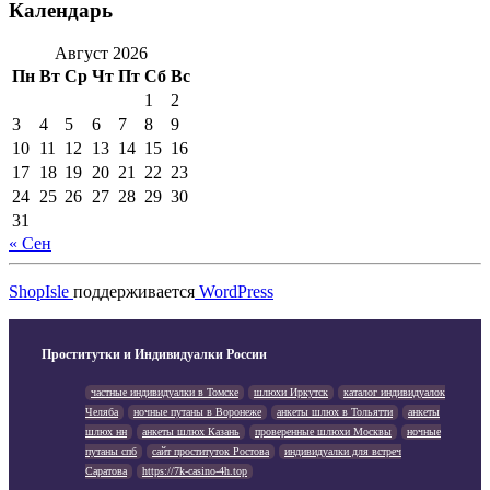
Календарь
Август 2026
Пн
Вт
Ср
Чт
Пт
Сб
Вс
1
2
3
4
5
6
7
8
9
10
11
12
13
14
15
16
17
18
19
20
21
22
23
24
25
26
27
28
29
30
31
« Сен
ShopIsle
поддерживается
WordPress
Проститутки и Индивидуалки России
частные индивидуалки в Томске
шлюхи Иркутск
каталог индивидуалок
Челяба
ночные путаны в Воронеже
анкеты шлюх в Тольятти
анкеты
шлюх нн
анкеты шлюх Казань
проверенные шлюхи Москвы
ночные
путаны спб
сайт проституток Ростова
индивидуалки для встреч
Саратова
https://7k-casino-4h.top