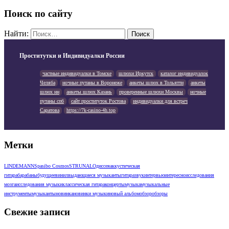
Поиск по сайту
Найти:
Проститутки и Индивидуалки России
частные индивидуалки в Томске
шлюхи Иркутск
каталог индивидуалок
Челяба
ночные путаны в Воронеже
анкеты шлюх в Тольятти
анкеты
шлюх нн
анкеты шлюх Казань
проверенные шлюхи Москвы
ночные
путаны спб
сайт проституток Ростова
индивидуалки для встреч
Саратова
https://7k-casino-4h.top
Метки
LINDEMANN
Spasibo Cosmos
STRUNAL
Одиссея
аккустическая
гитара
барабаны
будущее
винил
выдающиеся музыканты
гитара
звук
интервью
интересно
исследования
мозга
исследования музыки
классическая гитара
концерты
музыка
музыкальные
инструменты
музыканты
новинка
новинки музыки
новый альбом
обзор
обзоры
Свежие записи