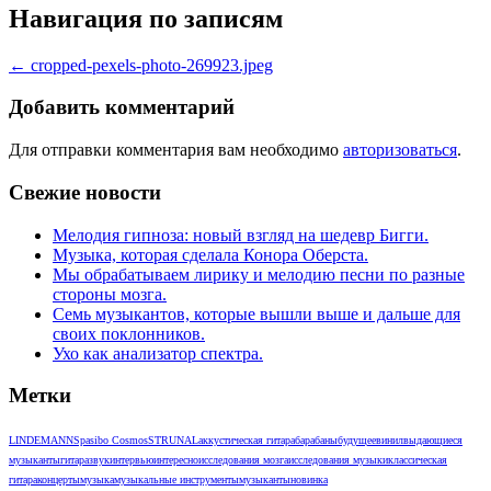
Навигация по записям
←
cropped-pexels-photo-269923.jpeg
Добавить комментарий
Для отправки комментария вам необходимо
авторизоваться
.
Свежие новости
Мелодия гипноза: новый взгляд на шедевр Бигги.
Музыка, которая сделала Конора Оберста.
Мы обрабатываем лирику и мелодию песни по разные
стороны мозга.
Семь музыкантов, которые вышли выше и дальше для
своих поклонников.
Ухо как анализатор спектра.
Метки
LINDEMANN
Spasibo Cosmos
STRUNAL
аккустическая гитара
барабаны
будущее
винил
выдающиеся
музыканты
гитара
звук
интервью
интересно
исследования мозга
исследования музыки
классическая
гитара
концерты
музыка
музыкальные инструменты
музыканты
новинка