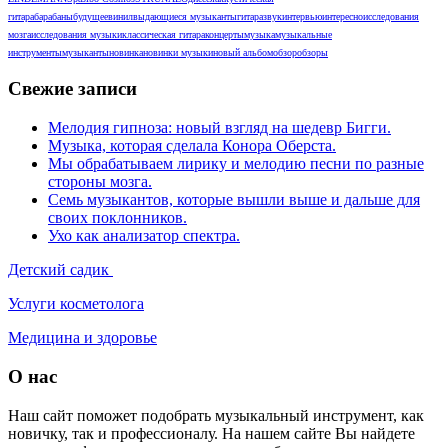
гитара
барабаны
будущее
винил
выдающиеся музыканты
гитара
звук
интервью
интересно
исследования
мозга
исследования музыки
классическая гитара
концерты
музыка
музыкальные
инструменты
музыканты
новинка
новинки музыки
новый альбом
обзор
обзоры
Свежие записи
Мелодия гипноза: новый взгляд на шедевр Бигги.
Музыка, которая сделала Конора Оберста.
Мы обрабатываем лирику и мелодию песни по разные
стороны мозга.
Семь музыкантов, которые вышли выше и дальше для
своих поклонников.
Ухо как анализатор спектра.
Детский садик
Услуги косметолога
Медицина и здоровье
О нас
Наш сайт поможет подобрать музыкальный инструмент, как
новичку, так и профессионалу. На нашем сайте Вы найдете