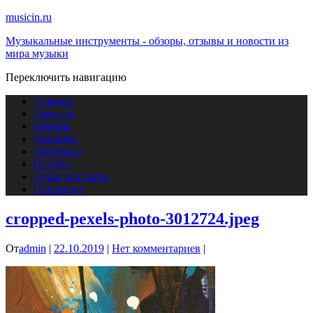
musicin.ru
Музыкальные инструменты - обзоры, отзывы и новости из
мира музыки
Переключить навигацию
Главная
Новости
Обзоры
Новинки
Интервью
О сайте
Наши контакты
Партнеры
cropped-pexels-photo-3012724.jpeg
От
admin
|
22.10.2019
|
Нет комментариев
|