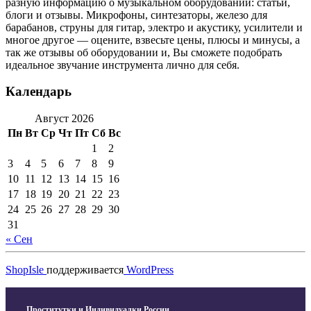
разную информацию о музыкальном оборудовании: статьи,
блоги и отзывы. Микрофоны, синтезаторы, железо для
барабанов, струны для гитар, электро и акустику, усилители и
многое другое — оцените, взвесьте цены, плюсы и минусы, а
так же отзывы об оборудовании и, Вы сможете подобрать
идеальное звучание инструмента лично для себя.
Календарь
Август 2026
Пн
Вт
Ср
Чт
Пт
Сб
Вс
1
2
3
4
5
6
7
8
9
10
11
12
13
14
15
16
17
18
19
20
21
22
23
24
25
26
27
28
29
30
31
« Сен
ShopIsle
поддерживается
WordPress
Проститутки и Индивидуалки России