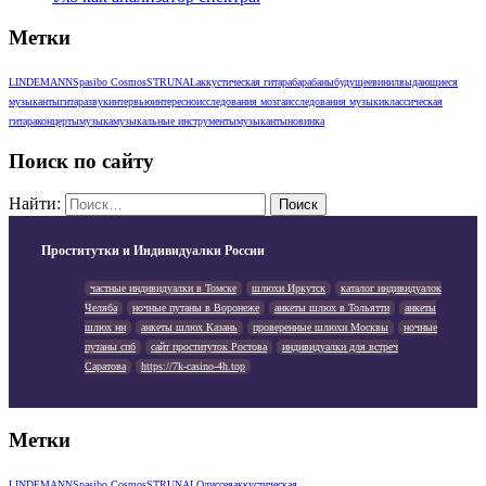
Метки
LINDEMANN
Spasibo Cosmos
STRUNAL
аккустическая гитара
барабаны
будущее
винил
выдающиеся
музыканты
гитара
звук
интервью
интересно
исследования мозга
исследования музыки
классическая
гитара
концерты
музыка
музыкальные инструменты
музыканты
новинка
Поиск по сайту
Найти:
Проститутки и Индивидуалки России
частные индивидуалки в Томске
шлюхи Иркутск
каталог индивидуалок
Челяба
ночные путаны в Воронеже
анкеты шлюх в Тольятти
анкеты
шлюх нн
анкеты шлюх Казань
проверенные шлюхи Москвы
ночные
путаны спб
сайт проституток Ростова
индивидуалки для встреч
Саратова
https://7k-casino-4h.top
Метки
LINDEMANN
Spasibo Cosmos
STRUNAL
Одиссея
аккустическая