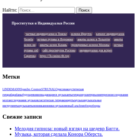
Найти:
Проститутки и Индивидуалки России
частные индивидуалки в Томске
шлюхи Иркутск
каталог индивидуалок
Челяба
ночные путаны в Воронеже
анкеты шлюх в Тольятти
анкеты
шлюх нн
анкеты шлюх Казань
проверенные шлюхи Москвы
ночные
путаны спб
сайт проституток Ростова
индивидуалки для встреч
Саратова
https://7k-casino-4h.top
Метки
LINDEMANN
Spasibo Cosmos
STRUNAL
Одиссея
аккустическая
гитара
барабаны
будущее
винил
выдающиеся музыканты
гитара
звук
интервью
интересно
исследования
мозга
исследования музыки
классическая гитара
концерты
музыка
музыкальные
инструменты
музыканты
новинка
новинки музыки
новый альбом
обзор
обзоры
Свежие записи
Мелодия гипноза: новый взгляд на шедевр Бигги.
Музыка, которая сделала Конора Оберста.