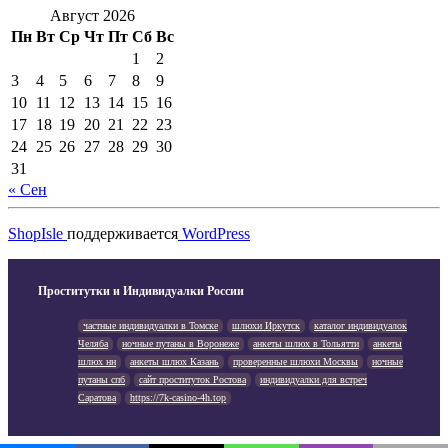
Август 2026
Пн
Вт
Ср
Чт
Пт
Сб
Вс
1
2
3
4
5
6
7
8
9
10
11
12
13
14
15
16
17
18
19
20
21
22
23
24
25
26
27
28
29
30
31
« Сен
ShopIsle
поддерживается
WordPress
Проститутки и Индивидуалки России
частные индивидуалки в Томске
шлюхи Иркутск
каталог индивидуалок
Челяба
ночные путаны в Воронеже
анкеты шлюх в Тольятти
анкеты
шлюх нн
анкеты шлюх Казань
проверенные шлюхи Москвы
ночные
путаны спб
сайт проституток Ростова
индивидуалки для встреч
Саратова
https://7k-casino-4h.top