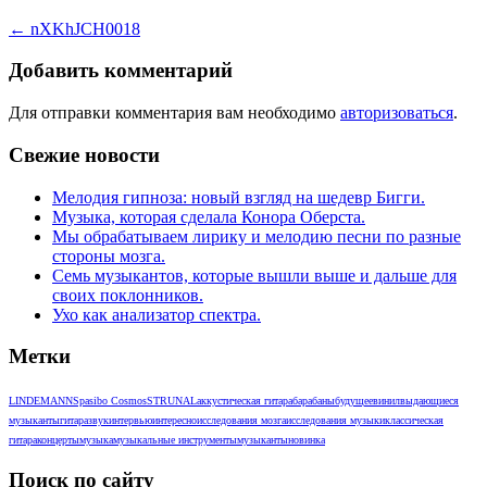
←
nXKhJCH0018
Добавить комментарий
Для отправки комментария вам необходимо
авторизоваться
.
Свежие новости
Мелодия гипноза: новый взгляд на шедевр Бигги.
Музыка, которая сделала Конора Оберста.
Мы обрабатываем лирику и мелодию песни по разные
стороны мозга.
Семь музыкантов, которые вышли выше и дальше для
своих поклонников.
Ухо как анализатор спектра.
Метки
LINDEMANN
Spasibo Cosmos
STRUNAL
аккустическая гитара
барабаны
будущее
винил
выдающиеся
музыканты
гитара
звук
интервью
интересно
исследования мозга
исследования музыки
классическая
гитара
концерты
музыка
музыкальные инструменты
музыканты
новинка
Поиск по сайту