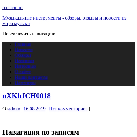
musicin.ru
Музыкальные инструменты - обзоры, отзывы и новости из
мира музыки
Переключить навигацию
Главная
Новости
Обзоры
Новинки
Интервью
О сайте
Наши контакты
Партнеры
nXKhJCH0018
От
admin
|
16.08.2019
|
Нет комментариев
|
Навигация по записям