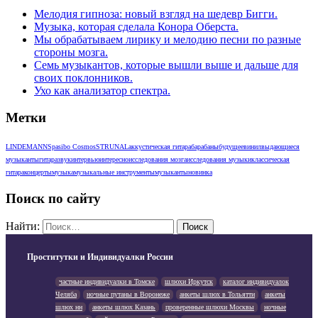
Мелодия гипноза: новый взгляд на шедевр Бигги.
Музыка, которая сделала Конора Оберста.
Мы обрабатываем лирику и мелодию песни по разные
стороны мозга.
Семь музыкантов, которые вышли выше и дальше для
своих поклонников.
Ухо как анализатор спектра.
Метки
LINDEMANN
Spasibo Cosmos
STRUNAL
аккустическая гитара
барабаны
будущее
винил
выдающиеся
музыканты
гитара
звук
интервью
интересно
исследования мозга
исследования музыки
классическая
гитара
концерты
музыка
музыкальные инструменты
музыканты
новинка
Поиск по сайту
Найти:
Проститутки и Индивидуалки России
частные индивидуалки в Томске
шлюхи Иркутск
каталог индивидуалок
Челяба
ночные путаны в Воронеже
анкеты шлюх в Тольятти
анкеты
шлюх нн
анкеты шлюх Казань
проверенные шлюхи Москвы
ночные