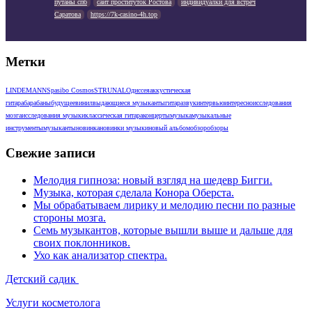
путаны спб
сайт проституток Ростова
индивидуалки для встреч
Саратова
https://7k-casino-4h.top
Метки
LINDEMANN
Spasibo Cosmos
STRUNAL
Одиссея
аккустическая
гитара
барабаны
будущее
винил
выдающиеся музыканты
гитара
звук
интервью
интересно
исследования
мозга
исследования музыки
классическая гитара
концерты
музыка
музыкальные
инструменты
музыканты
новинка
новинки музыки
новый альбом
обзор
обзоры
Свежие записи
Мелодия гипноза: новый взгляд на шедевр Бигги.
Музыка, которая сделала Конора Оберста.
Мы обрабатываем лирику и мелодию песни по разные
стороны мозга.
Семь музыкантов, которые вышли выше и дальше для
своих поклонников.
Ухо как анализатор спектра.
Детский садик
Услуги косметолога