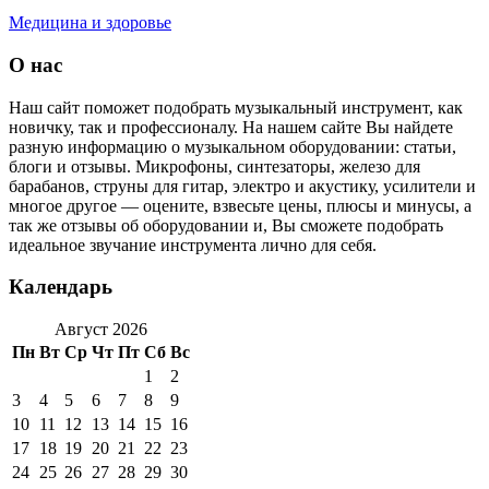
Медицина и здоровье
О нас
Наш сайт поможет подобрать музыкальный инструмент, как
новичку, так и профессионалу. На нашем сайте Вы найдете
разную информацию о музыкальном оборудовании: статьи,
блоги и отзывы. Микрофоны, синтезаторы, железо для
барабанов, струны для гитар, электро и акустику, усилители и
многое другое — оцените, взвесьте цены, плюсы и минусы, а
так же отзывы об оборудовании и, Вы сможете подобрать
идеальное звучание инструмента лично для себя.
Календарь
Август 2026
Пн
Вт
Ср
Чт
Пт
Сб
Вс
1
2
3
4
5
6
7
8
9
10
11
12
13
14
15
16
17
18
19
20
21
22
23
24
25
26
27
28
29
30