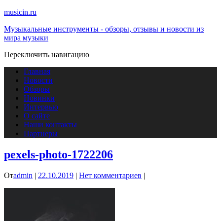
musicin.ru
Музыкальные инструменты - обзоры, отзывы и новости из
мира музыки
Переключить навигацию
Главная
Новости
Обзоры
Новинки
Интервью
О сайте
Наши контакты
Партнеры
pexels-photo-1722206
От
admin
|
22.10.2019
|
Нет комментариев
|